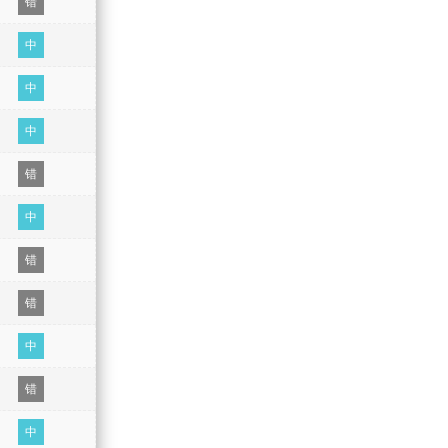
错
中
中
中
错
中
错
错
中
错
中