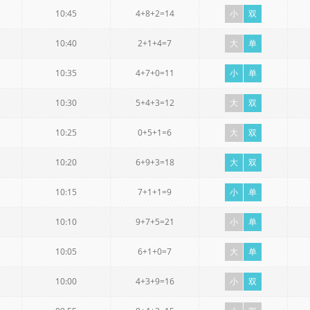
10:45
4+8+2=14
小
双
10:40
2+1+4=7
大
单
10:35
4+7+0=11
小
单
10:30
5+4+3=12
大
双
10:25
0+5+1=6
大
双
10:20
6+9+3=18
大
双
10:15
7+1+1=9
小
单
10:10
9+7+5=21
小
单
10:05
6+1+0=7
大
单
10:00
4+3+9=16
小
双