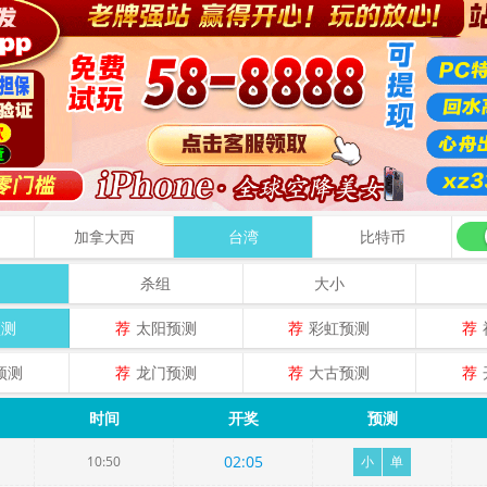
加拿大西
台湾
比特币
杀组
大小
预测
荐
太阳预测
荐
彩虹预测
荐
预测
荐
龙门预测
荐
大古预测
荐
时间
开奖
预测
02
:
04
10:50
小
单