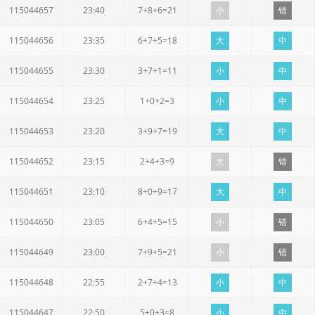
115044657
23:40
7+8+6=21
小
错
115044656
23:35
6+7+5=18
大
中
115044655
23:30
3+7+1=11
小
中
115044654
23:25
1+0+2=3
小
中
115044653
23:20
3+9+7=19
大
中
115044652
23:15
2+4+3=9
大
错
115044651
23:10
8+0+9=17
大
中
115044650
23:05
6+4+5=15
小
错
115044649
23:00
7+9+5=21
小
错
115044648
22:55
2+7+4=13
小
中
115044647
22:50
5+0+3=8
小
中