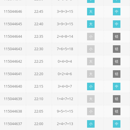
115044646
22:45
3+9+3=15
大
中
115044645
22:40
3+9+3=15
大
中
115044644
22:35
2+4+8=14
小
错
115044643
22:30
7+6+5=18
小
错
115044642
22:25
0+4+0=4
大
错
115044641
22:20
0+2+4=6
大
错
115044640
22:15
3+4+0=7
小
中
115044639
22:10
1+4+7=12
大
错
115044638
22:05
9+5+1=15
小
错
115044637
22:00
2+4+7=13
小
中