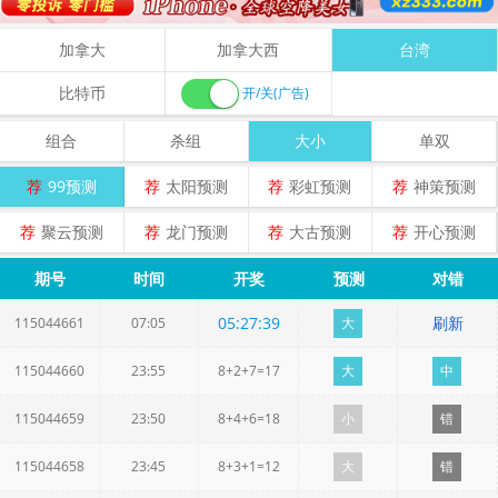
加拿大
加拿大西
台湾
比特币
开/关(广告)
组合
杀组
大小
单双
荐
99预测
荐
太阳预测
荐
彩虹预测
荐
神策预测
荐
聚云预测
荐
龙门预测
荐
大古预测
荐
开心预测
期号
时间
开奖
预测
对错
05
:
27
:
39
刷新
115044661
07:05
大
115044660
23:55
8+2+7=17
大
中
115044659
23:50
8+4+6=18
小
错
115044658
23:45
8+3+1=12
大
错