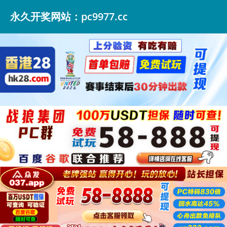
永久开奖网站：pc9977.cc