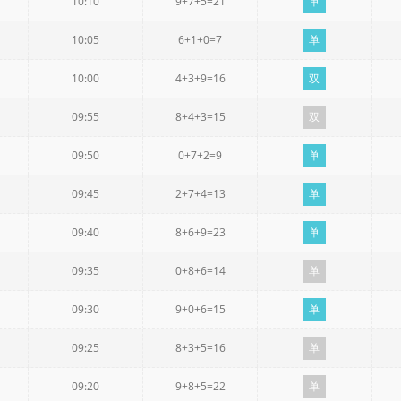
10:10
9+7+5=21
单
10:05
6+1+0=7
单
10:00
4+3+9=16
双
09:55
8+4+3=15
双
09:50
0+7+2=9
单
09:45
2+7+4=13
单
09:40
8+6+9=23
单
09:35
0+8+6=14
单
09:30
9+0+6=15
单
09:25
8+3+5=16
单
09:20
9+8+5=22
单