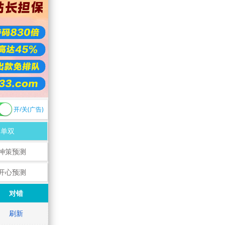
开/关(广告)
单双
神策预测
开心预测
对错
刷新