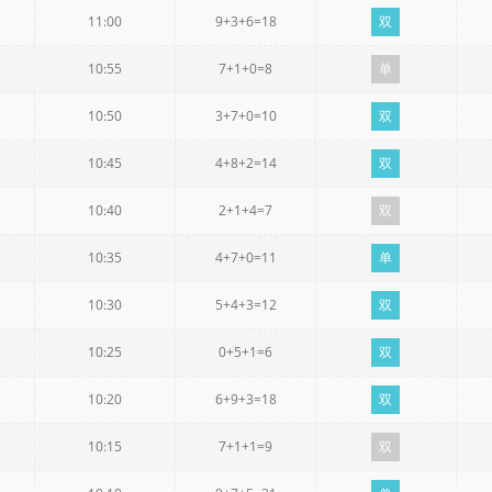
11:00
9+3+6=18
双
10:55
7+1+0=8
单
10:50
3+7+0=10
双
10:45
4+8+2=14
双
10:40
2+1+4=7
双
10:35
4+7+0=11
单
10:30
5+4+3=12
双
10:25
0+5+1=6
双
10:20
6+9+3=18
双
10:15
7+1+1=9
双