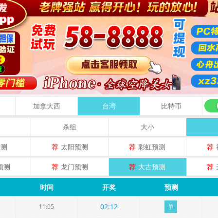
加拿大西
台湾
比特币
杀组
大小
预测
荐
太阳预测
荐
彩虹预测
荐
预测
荐
龙门预测
荐
大古预测
荐
时间
开奖
预测
02
:
11
11:05
单