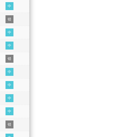
中
错
中
中
错
中
中
中
中
错