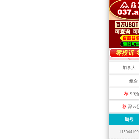
加拿大
组合
荐
99
荐
聚云
期号
115044100