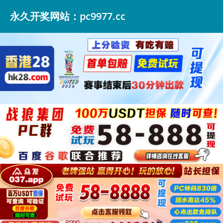
永久开奖网站：pc9977.cc