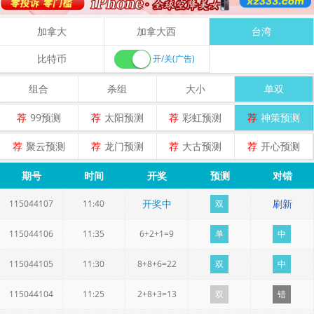
加拿大
加拿大西
台湾
比特币
开/关(广告)
组合
杀组
大小
单双
荐
99预测
荐
太阳预测
荐
彩虹预测
荐
神策预测
荐
聚云预测
荐
龙门预测
荐
大古预测
荐
开心预测
期号
时间
开奖
预测
对错
开奖中
刷新
115044107
11:40
双
115044106
11:35
6+2+1=9
单
中
115044105
11:30
8+8+6=22
双
中
115044104
11:25
2+8+3=13
双
错