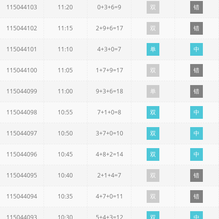
115044103
11:20
0+3+6=9
双
错
115044102
11:15
2+9+6=17
双
错
115044101
11:10
4+3+0=7
单
中
115044100
11:05
1+7+9=17
双
错
115044099
11:00
9+3+6=18
单
错
115044098
10:55
7+1+0=8
双
中
115044097
10:50
3+7+0=10
双
中
115044096
10:45
4+8+2=14
双
中
115044095
10:40
2+1+4=7
双
错
115044094
10:35
4+7+0=11
双
错
115044093
10:30
5+4+3=12
双
中