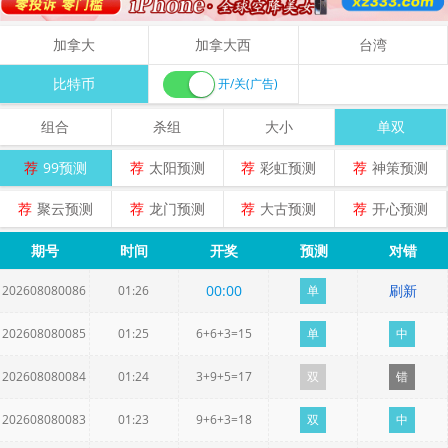
加拿大
加拿大西
台湾
比特币
开/关(广告)
组合
杀组
大小
单双
荐
99预测
荐
太阳预测
荐
彩虹预测
荐
神策预测
荐
聚云预测
荐
龙门预测
荐
大古预测
荐
开心预测
期号
时间
开奖
预测
对错
00
:
00
刷新
202608080086
01:26
单
202608080085
01:25
6+6+3=15
单
中
202608080084
01:24
3+9+5=17
双
错
202608080083
01:23
9+6+3=18
双
中